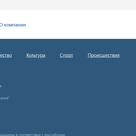
О компании
ество
Культура
Спорт
Происшествия
а.
ания".
защищены в соответствии с российским