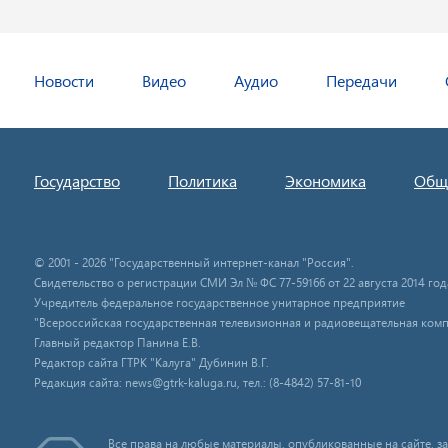
Новости
Видео
Аудио
Передачи
Государство
Политика
Экономика
Общ
© 2001 - 2026 "Государственный интернет-канал "Россия".
Свидетельство о регистрации СМИ Эл № ФС 77-59166 от 22 августа 2014 год
Учредитель федеральное государственное унитарное предприятие
"Всероссийская государственная телевизионная и радиовещательная комп
Главный редактор Панина Е.В.
Редактор сайта ГТРК "Калуга" Дубинин В.Г.
Редакция сайта: news@gtrk-kaluga.ru, тел.: (8-4842) 57-81-10
Все права на любые материалы, опубликованные на сайте, 