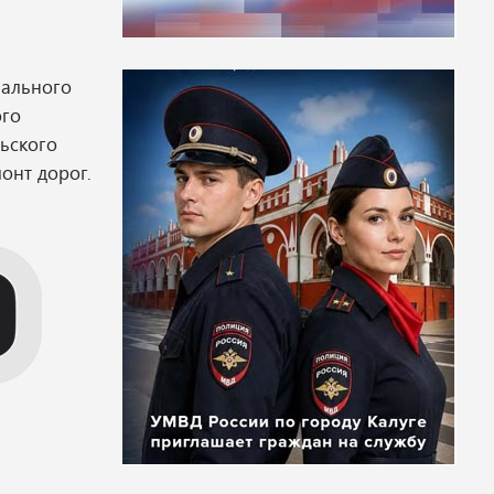
нального
ого
ьского
онт дорог.