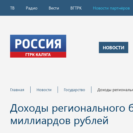
ТВ
Радио
Вести
ВГТРК
Новости партнёров
НОВОСТИ
Главная
Новости
Государство
Доходы региональн
Доходы регионального б
миллиардов рублей