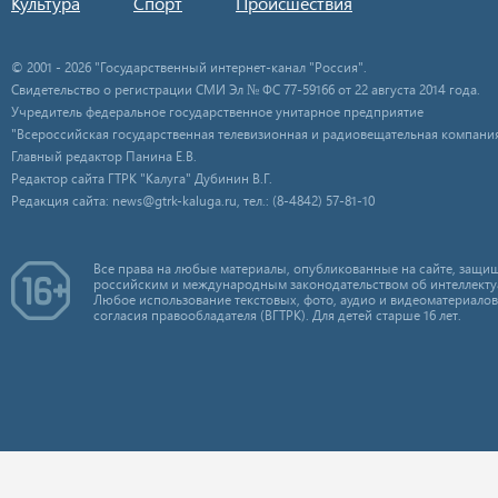
Культура
Спорт
Происшествия
© 2001 - 2026 "Государственный интернет-канал "Россия".
Свидетельство о регистрации СМИ Эл № ФС 77-59166 от 22 августа 2014 года.
Учредитель федеральное государственное унитарное предприятие
"Всероссийская государственная телевизионная и радиовещательная компания
Главный редактор Панина Е.В.
Редактор сайта ГТРК "Калуга" Дубинин В.Г.
Редакция сайта: news@gtrk-kaluga.ru, тел.: (8-4842) 57-81-10
Все права на любые материалы, опубликованные на сайте, защищ
российским и международным законодательством об интеллекту
Любое использование текстовых, фото, аудио и видеоматериалов
согласия правообладателя (ВГТРК). Для детей старше 16 лет.