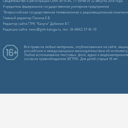
Свидетельство о регистрации СМИ Эл № ФС 77-59166 от 22 августа 2014 года.
Учредитель федеральное государственное унитарное предприятие
"Всероссийская государственная телевизионная и радиовещательная компания
Главный редактор Панина Е.В.
Редактор сайта ГТРК "Калуга" Дубинин В.Г.
Редакция сайта: news@gtrk-kaluga.ru, тел.: (8-4842) 57-81-10
Все права на любые материалы, опубликованные на сайте, защищ
российским и международным законодательством об интеллекту
Любое использование текстовых, фото, аудио и видеоматериалов
согласия правообладателя (ВГТРК). Для детей старше 16 лет.