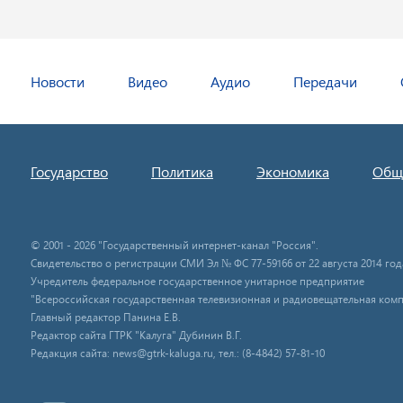
Новости
Видео
Аудио
Передачи
Государство
Политика
Экономика
Общ
© 2001 - 2026 "Государственный интернет-канал "Россия".
Свидетельство о регистрации СМИ Эл № ФС 77-59166 от 22 августа 2014 год
Учредитель федеральное государственное унитарное предприятие
"Всероссийская государственная телевизионная и радиовещательная комп
Главный редактор Панина Е.В.
Редактор сайта ГТРК "Калуга" Дубинин В.Г.
Редакция сайта: news@gtrk-kaluga.ru, тел.: (8-4842) 57-81-10