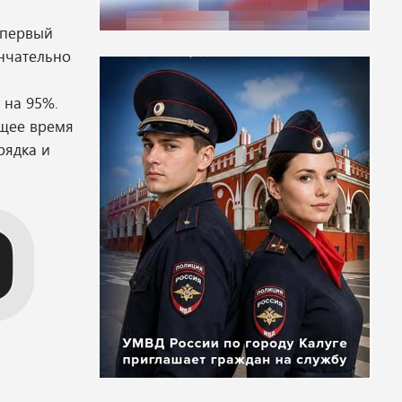
 первый
нчательно
 на 95%.
ящее время
рядка и