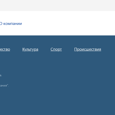
О компании
ество
Культура
Спорт
Происшествия
а.
ания".