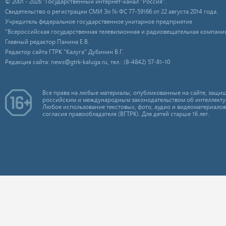
© 2001 - 2026 "Государственный интернет-канал "Россия".
Свидетельство о регистрации СМИ Эл № ФС 77-59166 от 22 августа 2014 года.
Учредитель федеральное государственное унитарное предприятие
"Всероссийская государственная телевизионная и радиовещательная компания
Главный редактор Панина Е.В.
Редактор сайта ГТРК "Калуга" Дубинин В.Г.
Редакция сайта: news@gtrk-kaluga.ru, тел.: (8-4842) 57-81-10
Все права на любые материалы, опубликованные на сайте, защищ
российским и международным законодательством об интеллекту
Любое использование текстовых, фото, аудио и видеоматериалов
согласия правообладателя (ВГТРК). Для детей старше 16 лет.