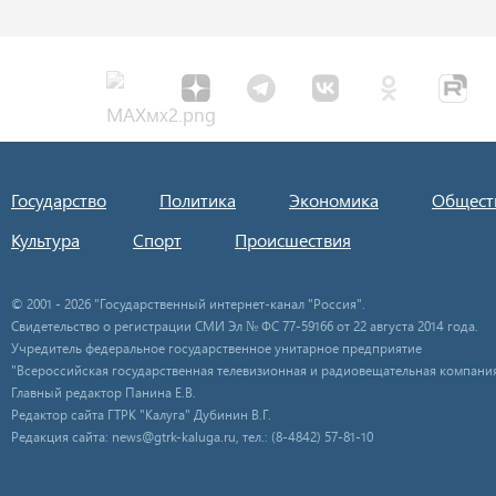
Государство
Политика
Экономика
Общест
Культура
Спорт
Происшествия
© 2001 - 2026 "Государственный интернет-канал "Россия".
Свидетельство о регистрации СМИ Эл № ФС 77-59166 от 22 августа 2014 года.
Учредитель федеральное государственное унитарное предприятие
"Всероссийская государственная телевизионная и радиовещательная компания
Главный редактор Панина Е.В.
Редактор сайта ГТРК "Калуга" Дубинин В.Г.
Редакция сайта: news@gtrk-kaluga.ru, тел.: (8-4842) 57-81-10