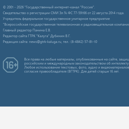
© 2001 - 2026 "Государственный интернет-канал "Россия".
Свидетельство о регистрации СМИ Эл № ФС 77-59166 от 22 августа 2014 года.
Учредитель федеральное государственное унитарное предприятие
"Всероссийская государственная телевизионная и радиовещательная компания
Главный редактор Панина Е.В.
Редактор сайта ГТРК "Калуга" Дубинин В.Г.
Редакция сайта: news@gtrk-kaluga.ru, тел.: (8-4842) 57-81-10
Все права на любые материалы, опубликованные на сайте, защищ
российским и международным законодательством об интеллекту
Любое использование текстовых, фото, аудио и видеоматериалов
согласия правообладателя (ВГТРК). Для детей старше 16 лет.