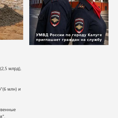
2,5 млрд),
"(6 млн) и
твенные
я".