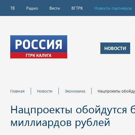
ТВ
Радио
Вести
ВГТРК
Новости партнёров
НОВОСТИ
Главная
Новости
Экономика
Нацпроекты обойду
Нацпроекты обойдутся б
миллиардов рублей