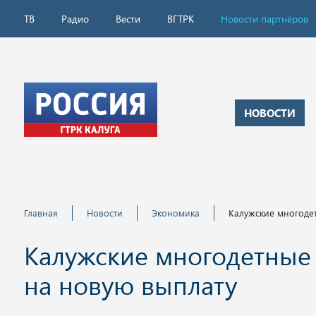
ТВ
Радио
Вести
ВГТРК
Новости партнёров
НОВОСТИ
Главная
Новости
Экономика
Калужские многодет
Калужские многодетные 
на новую выплату