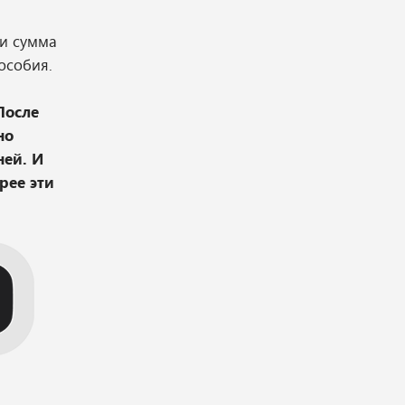
 и сумма
пособия.
После
но
ней. И
рее эти