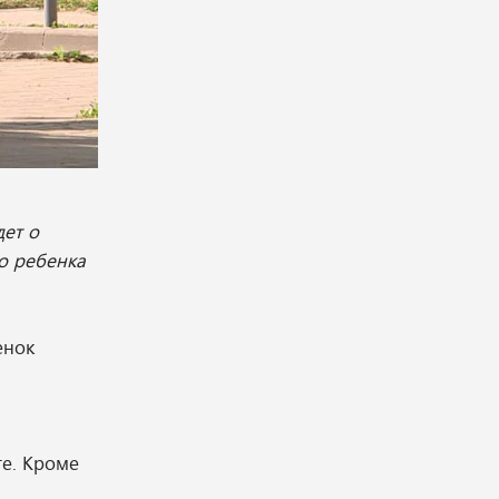
дет о
о ребенка
енок
,
те. Кроме