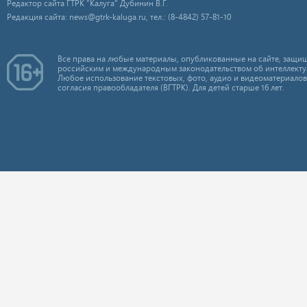
Редактор сайта ГТРК "Калуга" Дубинин В.Г.
Редакция сайта: news@gtrk-kaluga.ru, тел.: (8-4842) 57-81-10
Все права на любые материалы, опубликованные на сайте, защищ
российским и международным законодательством об интеллекту
Любое использование текстовых, фото, аудио и видеоматериалов
согласия правообладателя (ВГТРК). Для детей старше 16 лет.