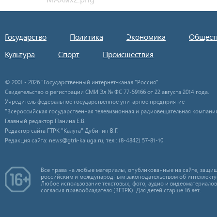
Государство
Политика
Экономика
Общест
Культура
Спорт
Происшествия
© 2001 - 2026 "Государственный интернет-канал "Россия".
Свидетельство о регистрации СМИ Эл № ФС 77-59166 от 22 августа 2014 года.
Учредитель федеральное государственное унитарное предприятие
"Всероссийская государственная телевизионная и радиовещательная компания
Главный редактор Панина Е.В.
Редактор сайта ГТРК "Калуга" Дубинин В.Г.
Редакция сайта: news@gtrk-kaluga.ru, тел.: (8-4842) 57-81-10
Все права на любые материалы, опубликованные на сайте, защищ
российским и международным законодательством об интеллекту
Любое использование текстовых, фото, аудио и видеоматериалов
согласия правообладателя (ВГТРК). Для детей старше 16 лет.