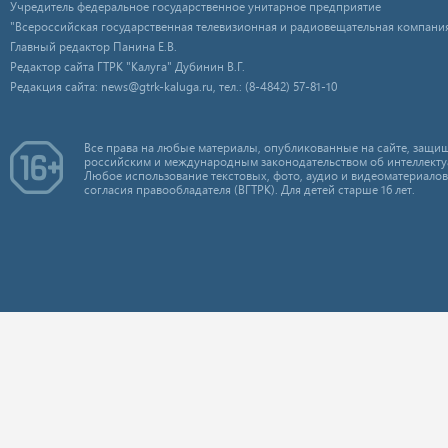
Учредитель федеральное государственное унитарное предприятие
"Всероссийская государственная телевизионная и радиовещательная компания
Главный редактор Панина Е.В.
Редактор сайта ГТРК "Калуга" Дубинин В.Г.
Редакция сайта: news@gtrk-kaluga.ru, тел.: (8-4842) 57-81-10
Все права на любые материалы, опубликованные на сайте, защищ
российским и международным законодательством об интеллекту
Любое использование текстовых, фото, аудио и видеоматериалов
согласия правообладателя (ВГТРК). Для детей старше 16 лет.