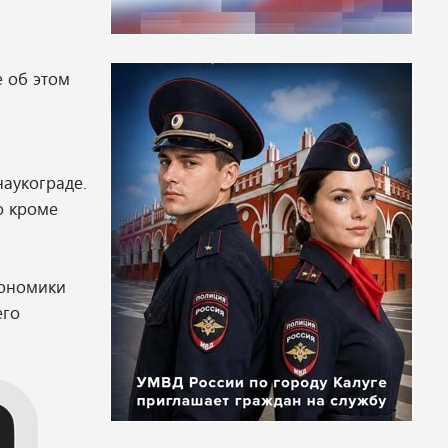
е об этом
наукограде.
о кроме
кономики
его