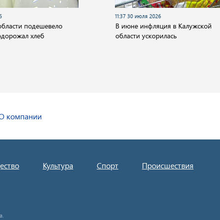
6
11:37 30 июля 2026
области подешевело
В июне инфляция в Калужской
одорожал хлеб
области ускорилась
О компании
ество
Культура
Спорт
Происшествия
а.