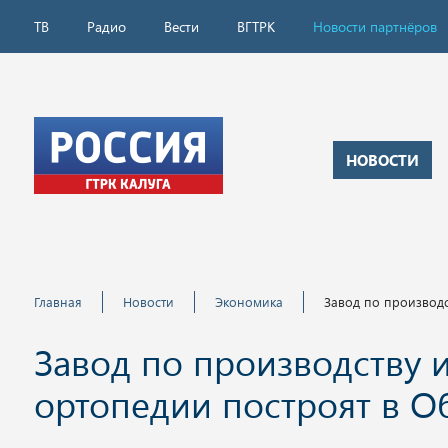
ТВ
Радио
Вести
ВГТРК
Новости партнёров
НОВОСТИ
Главная
Новости
Экономика
Завод по производс
Завод по производству 
ортопедии построят в О