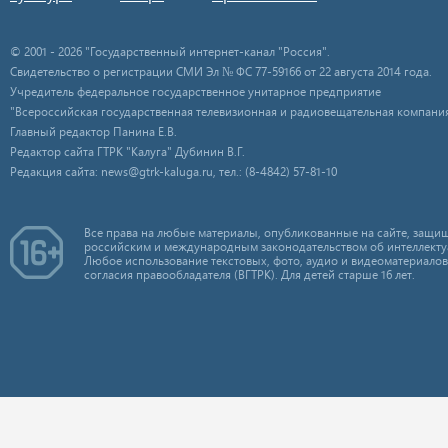
© 2001 - 2026 "Государственный интернет-канал "Россия".
Свидетельство о регистрации СМИ Эл № ФС 77-59166 от 22 августа 2014 года.
Учредитель федеральное государственное унитарное предприятие
"Всероссийская государственная телевизионная и радиовещательная компания
Главный редактор Панина Е.В.
Редактор сайта ГТРК "Калуга" Дубинин В.Г.
Редакция сайта: news@gtrk-kaluga.ru, тел.: (8-4842) 57-81-10
Все права на любые материалы, опубликованные на сайте, защищ
российским и международным законодательством об интеллекту
Любое использование текстовых, фото, аудио и видеоматериалов
согласия правообладателя (ВГТРК). Для детей старше 16 лет.