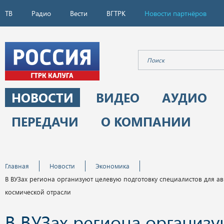
ТВ
Радио
Вести
ВГТРК
Новости партнёров
НОВОСТИ
ВИДЕО
АУДИО
ПЕРЕДАЧИ
О КОМПАНИИ
Главная
Новости
Экономика
В ВУЗах региона организуют целевую подготовку специалистов для а
космической отрасли
В ВУЗах региона организу