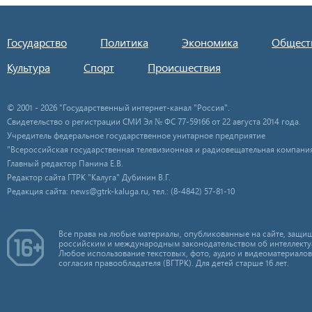
Государство
Политика
Экономика
Общест
Культура
Спорт
Происшествия
© 2001 - 2026 "Государственный интернет-канал "Россия".
Свидетельство о регистрации СМИ Эл № ФС 77-59166 от 22 августа 2014 года.
Учредитель федеральное государственное унитарное предприятие
"Всероссийская государственная телевизионная и радиовещательная компания
Главный редактор Панина Е.В.
Редактор сайта ГТРК "Калуга" Дубинин В.Г.
Редакция сайта: news@gtrk-kaluga.ru, тел.: (8-4842) 57-81-10
Все права на любые материалы, опубликованные на сайте, защищ
российским и международным законодательством об интеллекту
Любое использование текстовых, фото, аудио и видеоматериалов
согласия правообладателя (ВГТРК). Для детей старше 16 лет.