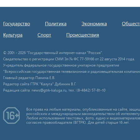
Государство
Политика
Экономика
Общест
Культура
Спорт
Происшествия
© 2001 - 2026 "Государственный интернет-канал "Россия".
Свидетельство о регистрации СМИ Эл № ФС 77-59166 от 22 августа 2014 года.
Учредитель федеральное государственное унитарное предприятие
"Всероссийская государственная телевизионная и радиовещательная компания
Главный редактор Панина Е.В.
Редактор сайта ГТРК "Калуга" Дубинин В.Г.
Редакция сайта: news@gtrk-kaluga.ru, тел.: (8-4842) 57-81-10
Все права на любые материалы, опубликованные на сайте, защищ
российским и международным законодательством об интеллекту
Любое использование текстовых, фото, аудио и видеоматериалов
согласия правообладателя (ВГТРК). Для детей старше 16 лет.