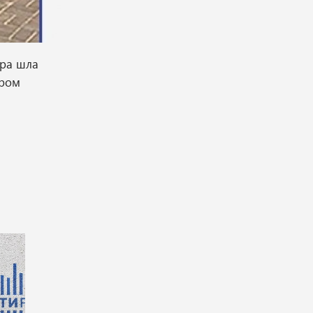
тра шла
иром