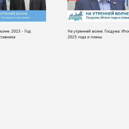
олне. 2023 - Год
На утренней волне. Госдума: Ито
ставника
2025 года и планы
О компании
ество
Культура
Спорт
Происшествия