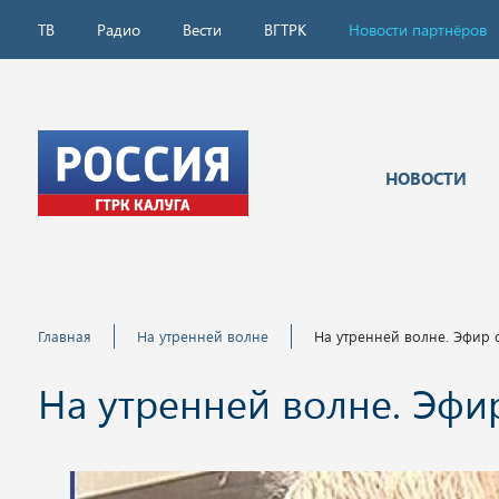
ТВ
Радио
Вести
ВГТРК
Новости партнёров
НОВОСТИ
Главная
На утренней волне
На утренней волне. Эфир о
На утренней волне. Эфир 