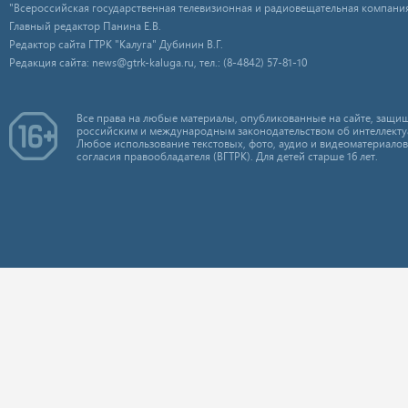
"Всероссийская государственная телевизионная и радиовещательная компания
Главный редактор Панина Е.В.
Редактор сайта ГТРК "Калуга" Дубинин В.Г.
Редакция сайта: news@gtrk-kaluga.ru, тел.: (8-4842) 57-81-10
Все права на любые материалы, опубликованные на сайте, защищ
российским и международным законодательством об интеллекту
Любое использование текстовых, фото, аудио и видеоматериалов
согласия правообладателя (ВГТРК). Для детей старше 16 лет.