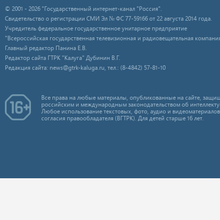
© 2001 - 2026 "Государственный интернет-канал "Россия".
Свидетельство о регистрации СМИ Эл № ФС 77-59166 от 22 августа 2014 года.
Учредитель федеральное государственное унитарное предприятие
"Всероссийская государственная телевизионная и радиовещательная компания
Главный редактор Панина Е.В.
Редактор сайта ГТРК "Калуга" Дубинин В.Г.
Редакция сайта: news@gtrk-kaluga.ru, тел.: (8-4842) 57-81-10
Все права на любые материалы, опубликованные на сайте, защищ
российским и международным законодательством об интеллекту
Любое использование текстовых, фото, аудио и видеоматериалов
согласия правообладателя (ВГТРК). Для детей старше 16 лет.