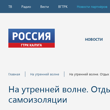
ТВ
Радио
Вести
ВГТРК
Новости партнёров
НОВОСТИ
Главная
На утренней волне
На утренней волне. Отдых
На утренней волне. Отды
самоизоляции