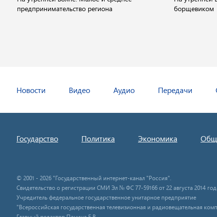
предпринимательство региона
борщевиком
Новости
Видео
Аудио
Передачи
Государство
Политика
Экономика
Общ
© 2001 - 2026 "Государственный интернет-канал "Россия".
Свидетельство о регистрации СМИ Эл № ФС 77-59166 от 22 августа 2014 год
Учредитель федеральное государственное унитарное предприятие
"Всероссийская государственная телевизионная и радиовещательная комп
Главный редактор Панина Е.В.