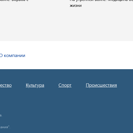
жизни
О компании
ество
Культура
Спорт
Происшествия
а.
ания".