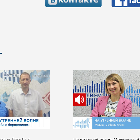
"
олне. Борьба с
На утренней волне. Медицина о