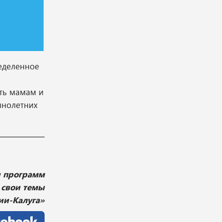
еделенное
ыть мамам и
ннолетних
и программ
 свои темы
ии-Калуга»