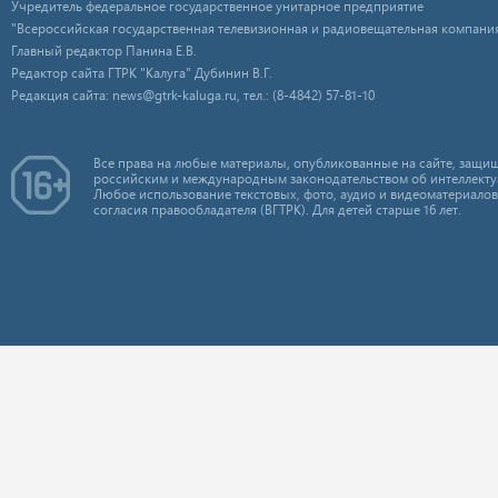
Учредитель федеральное государственное унитарное предприятие
"Всероссийская государственная телевизионная и радиовещательная компания
Главный редактор Панина Е.В.
Редактор сайта ГТРК "Калуга" Дубинин В.Г.
Редакция сайта: news@gtrk-kaluga.ru, тел.: (8-4842) 57-81-10
Все права на любые материалы, опубликованные на сайте, защищ
российским и международным законодательством об интеллекту
Любое использование текстовых, фото, аудио и видеоматериалов
согласия правообладателя (ВГТРК). Для детей старше 16 лет.