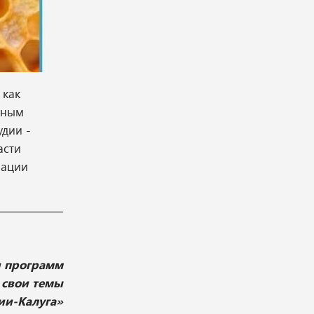
 как
жным
удии -
асти
зации
и программ
 свои темы
ии-Калуга»