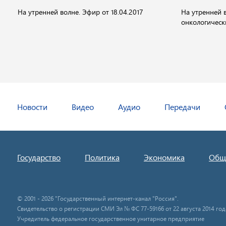
На утренней волне. Эфир от 18.04.2017
На утренней 
онкологическ
Новости
Видео
Аудио
Передачи
Государство
Политика
Экономика
Общ
© 2001 - 2026 "Государственный интернет-канал "Россия".
Свидетельство о регистрации СМИ Эл № ФС 77-59166 от 22 августа 2014 год
Учредитель федеральное государственное унитарное предприятие