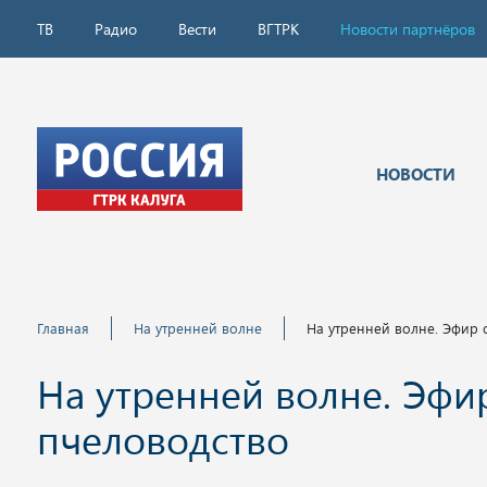
ТВ
Радио
Вести
ВГТРК
Новости партнёров
НОВОСТИ
Главная
На утренней волне
На утренней волне. Эфир о
На утренней волне. Эфир 
пчеловодство