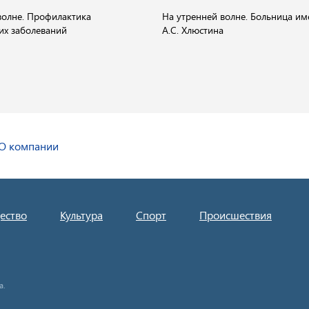
волне. Профилактика
На утренней волне. Больница им
их заболеваний
А.С. Хлюстина
О компании
ество
Культура
Спорт
Происшествия
а.