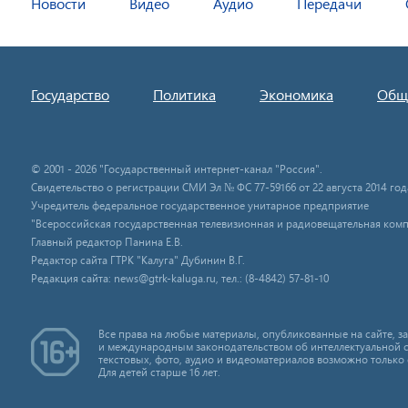
Новости
Видео
Аудио
Передачи
Государство
Политика
Экономика
Общ
© 2001 - 2026 "Государственный интернет-канал "Россия".
Свидетельство о регистрации СМИ Эл № ФС 77-59166 от 22 августа 2014 год
Учредитель федеральное государственное унитарное предприятие
"Всероссийская государственная телевизионная и радиовещательная комп
Главный редактор Панина Е.В.
Редактор сайта ГТРК "Калуга" Дубинин В.Г.
Редакция сайта: news@gtrk-kaluga.ru, тел.: (8-4842) 57-81-10
Все права на любые материалы, опубликованные на сайте, 
и международным законодательством об интеллектуальной 
текстовых, фото, аудио и видеоматериалов возможно только 
Для детей старше 16 лет.