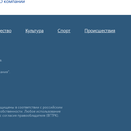
О компании
ество
Культура
Спорт
Происшествия
а.
ания".
защищены в соответствии с российским
собственности. Любое использование
с согласия правообладателя (ВГТРК).