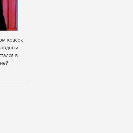
ом красок
ародный
стался в
нней