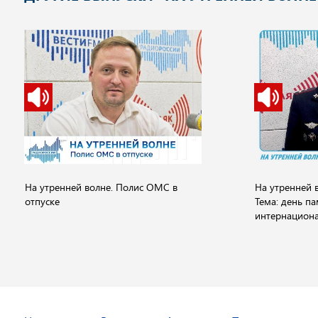
На утренней волне. Полис ОМС в
На утренней в
отпуске
Тема: день п
интернациона