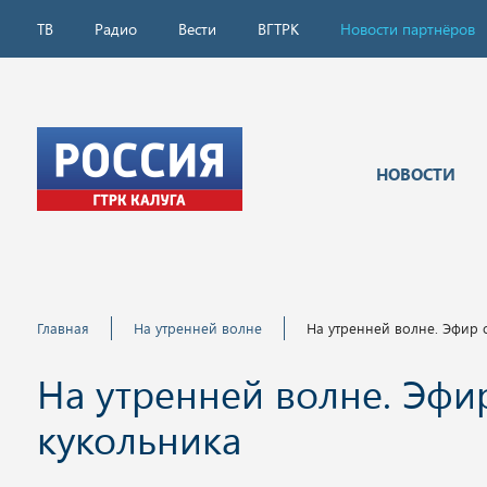
ТВ
Радио
Вести
ВГТРК
Новости партнёров
НОВОСТИ
Главная
На утренней волне
На утренней волне. Эфир о
На утренней волне. Эфир 
кукольника