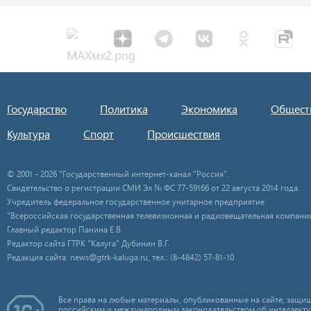
Государство
Политика
Экономика
Общест
Культура
Спорт
Происшествия
© 2001 - 2026 "Государственный интернет-канал "Россия".
Свидетельство о регистрации СМИ Эл № ФС 77-59166 от 22 августа 2014 года.
Учредитель федеральное государственное унитарное предприятие
"Всероссийская государственная телевизионная и радиовещательная компания
Главный редактор Панина Е.В.
Редактор сайта ГТРК "Калуга" Дубинин В.Г.
Редакция сайта: news@gtrk-kaluga.ru, тел.: (8-4842) 57-81-10
Все права на любые материалы, опубликованные на сайте, защищ
российским и международным законодательством об интеллекту