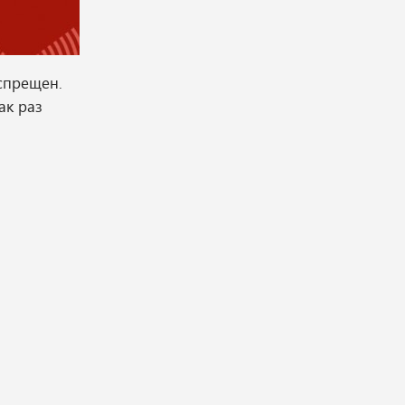
спрещен.
ак раз