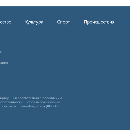
ество
Культура
Спорт
Происшествия
а.
ания".
защищены в соответствии с российским
собственности. Любое использование
с согласия правообладателя (ВГТРК).