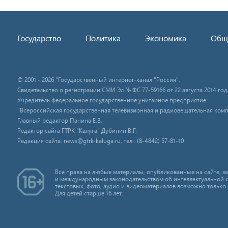
Государство
Политика
Экономика
Общ
© 2001 - 2026 "Государственный интернет-канал "Россия".
Свидетельство о регистрации СМИ Эл № ФС 77-59166 от 22 августа 2014 год
Учредитель федеральное государственное унитарное предприятие
"Всероссийская государственная телевизионная и радиовещательная комп
Главный редактор Панина Е.В.
Редактор сайта ГТРК "Калуга" Дубинин В.Г.
Редакция сайта: news@gtrk-kaluga.ru, тел.: (8-4842) 57-81-10
Все права на любые материалы, опубликованные на сайте, 
и международным законодательством об интеллектуальной 
текстовых, фото, аудио и видеоматериалов возможно только 
Для детей старше 16 лет.