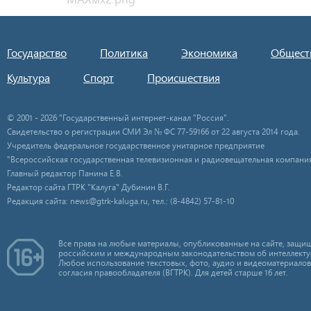
Государство
Политика
Экономика
Общест
Культура
Спорт
Происшествия
© 2001 - 2026 "Государственный интернет-канал "Россия".
Свидетельство о регистрации СМИ Эл № ФС 77-59166 от 22 августа 2014 года.
Учредитель федеральное государственное унитарное предприятие
"Всероссийская государственная телевизионная и радиовещательная компания
Главный редактор Панина Е.В.
Редактор сайта ГТРК "Калуга" Дубинин В.Г.
Редакция сайта: news@gtrk-kaluga.ru, тел.: (8-4842) 57-81-10
Все права на любые материалы, опубликованные на сайте, защищ
российским и международным законодательством об интеллекту
Любое использование текстовых, фото, аудио и видеоматериалов
согласия правообладателя (ВГТРК). Для детей старше 16 лет.