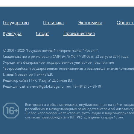
Государство
Политика
Экономика
Общест
Культура
Спорт
Происшествия
© 2001 - 2026 "Государственный интернет-канал "Россия".
Свидетельство о регистрации СМИ Эл № ФС 77-59166 от 22 августа 2014 года.
Учредитель федеральное государственное унитарное предприятие
"Всероссийская государственная телевизионная и радиовещательная компания
Главный редактор Панина Е.В.
Редактор сайта ГТРК "Калуга" Дубинин В.Г.
Редакция сайта: news@gtrk-kaluga.ru, тел.: (8-4842) 57-81-10
Все права на любые материалы, опубликованные на сайте, защищ
российским и международным законодательством об интеллекту
Любое использование текстовых, фото, аудио и видеоматериалов
согласия правообладателя (ВГТРК). Для детей старше 16 лет.