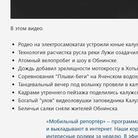
В этом видео.
Родео на электросамокатах устроили юные калу
Технология расчистка русла реки Лужи озадачи
Атомный велопробег и шоу в Обнинске.
Дождь добавил зрелищности мотокроссу в Хоть
Соревнования "Плыви-беги" на Яченском водо
Танцевальный вечер под волынку провели в кал
Кадрами утреннего пейзажа поделились калужск
Богатый "улов" видеоловушки заповедника Калу
Беличьи салки сняли жителей Обнинска.