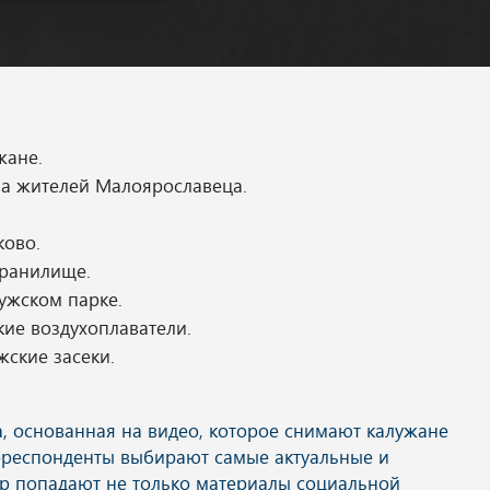
жане.
ла жителей Малоярославеца.
ково.
хранилище.
ужском парке.
ие воздухоплаватели.
жские засеки.