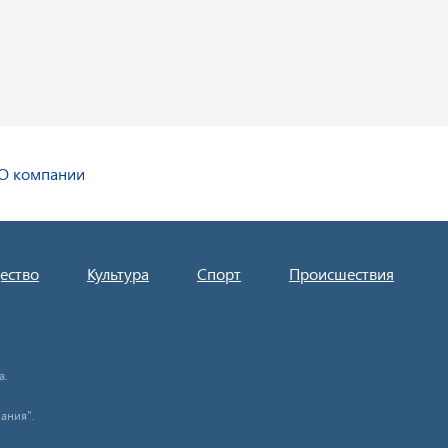
О компании
ество
Культура
Спорт
Происшествия
а.
ания".