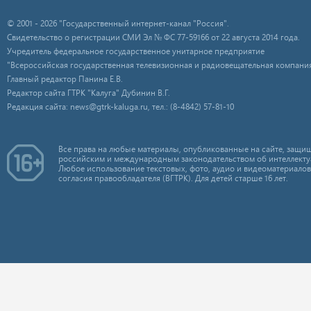
© 2001 - 2026 "Государственный интернет-канал "Россия".
Свидетельство о регистрации СМИ Эл № ФС 77-59166 от 22 августа 2014 года.
Учредитель федеральное государственное унитарное предприятие
"Всероссийская государственная телевизионная и радиовещательная компания
Главный редактор Панина Е.В.
Редактор сайта ГТРК "Калуга" Дубинин В.Г.
Редакция сайта: news@gtrk-kaluga.ru, тел.: (8-4842) 57-81-10
Все права на любые материалы, опубликованные на сайте, защищ
российским и международным законодательством об интеллекту
Любое использование текстовых, фото, аудио и видеоматериалов
согласия правообладателя (ВГТРК). Для детей старше 16 лет.