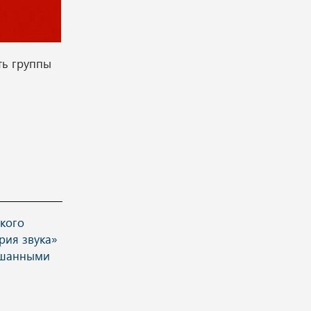
ть группы
кого
рия звука»
ышанными