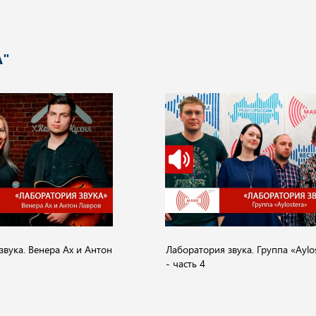
А"
звука. Венера Ах и Антон
Лаборатория звука. Группа «Aylo
- часть 4