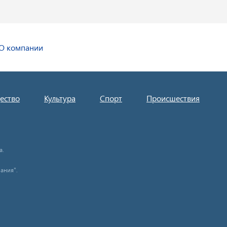
О компании
ество
Культура
Спорт
Происшествия
а.
ания".