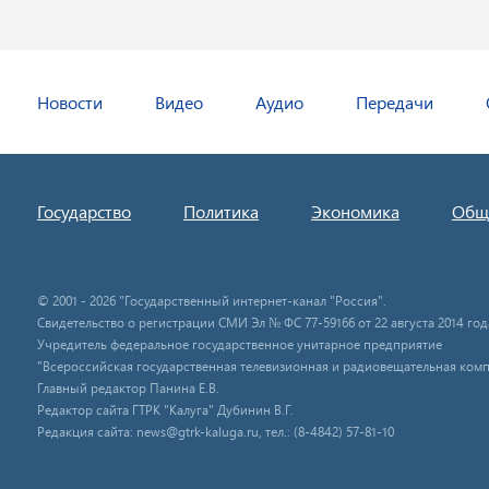
Новости
Видео
Аудио
Передачи
Государство
Политика
Экономика
Общ
© 2001 - 2026 "Государственный интернет-канал "Россия".
Свидетельство о регистрации СМИ Эл № ФС 77-59166 от 22 августа 2014 год
Учредитель федеральное государственное унитарное предприятие
"Всероссийская государственная телевизионная и радиовещательная комп
Главный редактор Панина Е.В.
Редактор сайта ГТРК "Калуга" Дубинин В.Г.
Редакция сайта: news@gtrk-kaluga.ru, тел.: (8-4842) 57-81-10