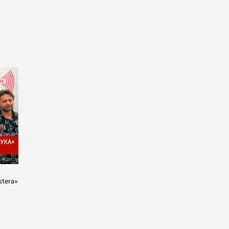
stera»