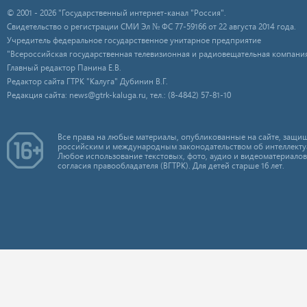
© 2001 - 2026 "Государственный интернет-канал "Россия".
Свидетельство о регистрации СМИ Эл № ФС 77-59166 от 22 августа 2014 года.
Учредитель федеральное государственное унитарное предприятие
"Всероссийская государственная телевизионная и радиовещательная компания
Главный редактор Панина Е.В.
Редактор сайта ГТРК "Калуга" Дубинин В.Г.
Редакция сайта: news@gtrk-kaluga.ru, тел.: (8-4842) 57-81-10
Все права на любые материалы, опубликованные на сайте, защищ
российским и международным законодательством об интеллекту
Любое использование текстовых, фото, аудио и видеоматериалов
согласия правообладателя (ВГТРК). Для детей старше 16 лет.