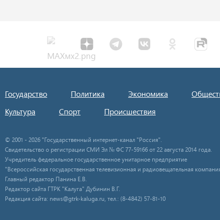
Государство
Политика
Экономика
Общест
Культура
Спорт
Происшествия
© 2001 - 2026 "Государственный интернет-канал "Россия".
Свидетельство о регистрации СМИ Эл № ФС 77-59166 от 22 августа 2014 года.
Учредитель федеральное государственное унитарное предприятие
"Всероссийская государственная телевизионная и радиовещательная компания
Главный редактор Панина Е.В.
Редактор сайта ГТРК "Калуга" Дубинин В.Г.
Редакция сайта: news@gtrk-kaluga.ru, тел.: (8-4842) 57-81-10