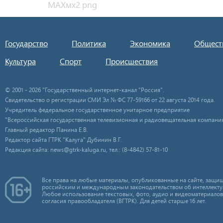
Государство
Политика
Экономика
Общест
Культура
Спорт
Происшествия
© 2001 - 2026 "Государственный интернет-канал "Россия".
Свидетельство о регистрации СМИ Эл № ФС 77-59166 от 22 августа 2014 года.
Учредитель федеральное государственное унитарное предприятие
"Всероссийская государственная телевизионная и радиовещательная компания
Главный редактор Панина Е.В.
Редактор сайта ГТРК "Калуга" Дубинин В.Г.
Редакция сайта: news@gtrk-kaluga.ru, тел.: (8-4842) 57-81-10
Все права на любые материалы, опубликованные на сайте, защищ
российским и международным законодательством об интеллекту
Любое использование текстовых, фото, аудио и видеоматериалов
согласия правообладателя (ВГТРК). Для детей старше 16 лет.