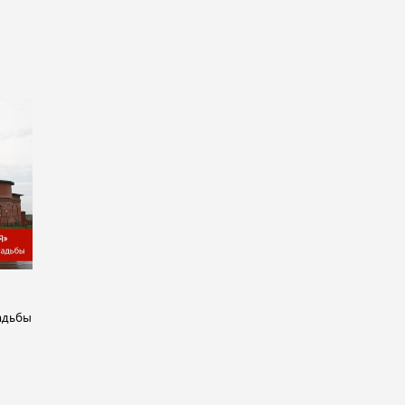
адьбы