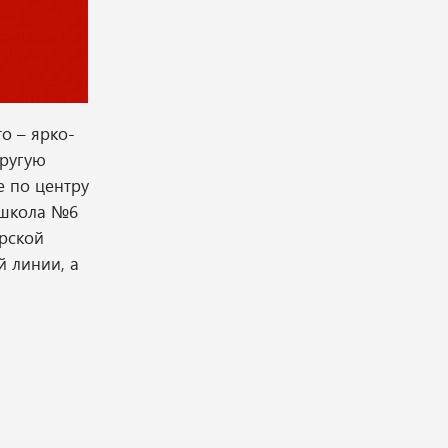
о – ярко-
другую
е по центру
 школа №6
рской
й линии, а