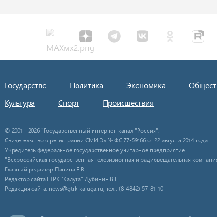
Государство
Политика
Экономика
Общест
Культура
Спорт
Происшествия
© 2001 - 2026 "Государственный интернет-канал "Россия".
Свидетельство о регистрации СМИ Эл № ФС 77-59166 от 22 августа 2014 года.
Учредитель федеральное государственное унитарное предприятие
"Всероссийская государственная телевизионная и радиовещательная компания
Главный редактор Панина Е.В.
Редактор сайта ГТРК "Калуга" Дубинин В.Г.
Редакция сайта: news@gtrk-kaluga.ru, тел.: (8-4842) 57-81-10