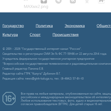
Государство
Политика
Экономика
Общест
Культура
Спорт
Происшествия
© 2001 - 2026 "Государственный интернет-канал "Россия".
Свидетельство о регистрации СМИ Эл № ФС 77-59166 от 22 августа 2014 года.
Учредитель федеральное государственное унитарное предприятие
"Всероссийская государственная телевизионная и радиовещательная компания
Главный редактор Панина Е.В.
Редактор сайта ГТРК "Калуга" Дубинин В.Г.
Редакция сайта: news@gtrk-kaluga.ru, тел.: (8-4842) 57-81-10
Все права на любые материалы, опубликованные на сайте, защищ
российским и международным законодательством об интеллекту
Любое использование текстовых, фото, аудио и видеоматериалов
согласия правообладателя (ВГТРК). Для детей старше 16 лет.