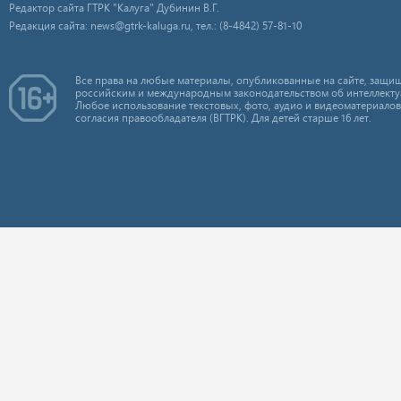
Редактор сайта ГТРК "Калуга" Дубинин В.Г.
Редакция сайта: news@gtrk-kaluga.ru, тел.: (8-4842) 57-81-10
Все права на любые материалы, опубликованные на сайте, защищ
российским и международным законодательством об интеллекту
Любое использование текстовых, фото, аудио и видеоматериалов
согласия правообладателя (ВГТРК). Для детей старше 16 лет.