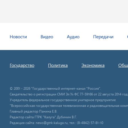
Новости
Видео
Аудио
Передачи
Государство
Политика
Экономика
Общ
© 2001 - 2026 "Государственный интернет-канал "Россия".
Свидетельство о регистрации СМИ Эл № ФС 77-59166 от 22 августа 2014 год
Учредитель федеральное государственное унитарное предприятие
"Всероссийская государственная телевизионная и радиовещательная комп
Главный редактор Панина Е.В.
Редактор сайта ГТРК "Калуга" Дубинин В.Г.
Редакция сайта: news@gtrk-kaluga.ru, тел.: (8-4842) 57-81-10