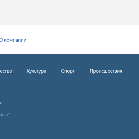
О компании
ество
Культура
Спорт
Происшествия
а.
ания".