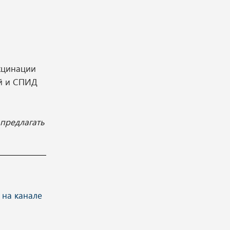
кцинации
ий и СПИД
предлагать
 на канале