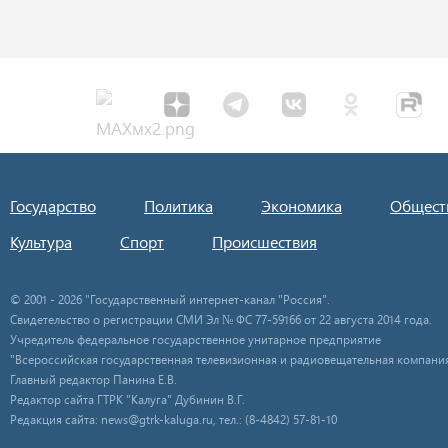
Государство
Политика
Экономика
Общест
Культура
Спорт
Происшествия
© 2001 - 2026 "Государственный интернет-канал "Россия".
Свидетельство о регистрации СМИ Эл № ФС 77-59166 от 22 августа 2014 года.
Учредитель федеральное государственное унитарное предприятие
"Всероссийская государственная телевизионная и радиовещательная компания
Главный редактор Панина Е.В.
Редактор сайта ГТРК "Калуга" Дубинин В.Г.
Редакция сайта: news@gtrk-kaluga.ru, тел.: (8-4842) 57-81-10