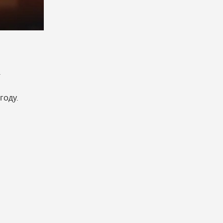
.
году.