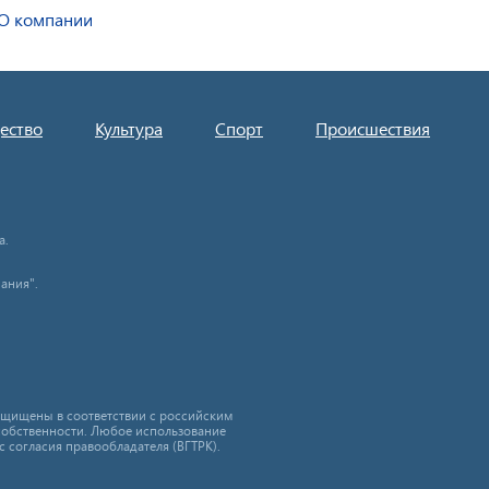
О компании
ество
Культура
Спорт
Происшествия
а.
ания".
защищены в соответствии с российским
собственности. Любое использование
с согласия правообладателя (ВГТРК).