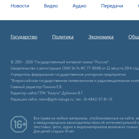
Новости
Видео
Аудио
Передачи
Государство
Политика
Экономика
Общ
© 2001 - 2026 "Государственный интернет-канал "Россия".
Свидетельство о регистрации СМИ Эл № ФС 77-59166 от 22 августа 2014 год
Учредитель федеральное государственное унитарное предприятие
"Всероссийская государственная телевизионная и радиовещательная комп
Главный редактор Панина Е.В.
Редактор сайта ГТРК "Калуга" Дубинин В.Г.
Редакция сайта: news@gtrk-kaluga.ru, тел.: (8-4842) 57-81-10
Все права на любые материалы, опубликованные на сайте, 
и международным законодательством об интеллектуальной 
текстовых, фото, аудио и видеоматериалов возможно только 
Для детей старше 16 лет.