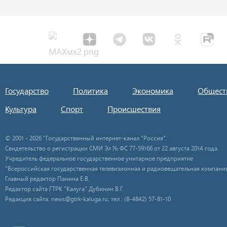
Государство
Политика
Экономика
Общест
Культура
Спорт
Происшествия
© 2001 - 2026 "Государственный интернет-канал "Россия".
Свидетельство о регистрации СМИ Эл № ФС 77-59166 от 22 августа 2014 года.
Учредитель федеральное государственное унитарное предприятие
"Всероссийская государственная телевизионная и радиовещательная компания
Главный редактор Панина Е.В.
Редактор сайта ГТРК "Калуга" Дубинин В.Г.
Редакция сайта: news@gtrk-kaluga.ru, тел.: (8-4842) 57-81-10