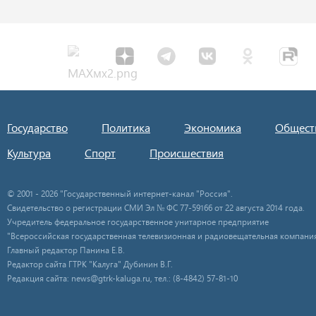
Государство
Политика
Экономика
Общест
Культура
Спорт
Происшествия
© 2001 - 2026 "Государственный интернет-канал "Россия".
Свидетельство о регистрации СМИ Эл № ФС 77-59166 от 22 августа 2014 года.
Учредитель федеральное государственное унитарное предприятие
"Всероссийская государственная телевизионная и радиовещательная компания
Главный редактор Панина Е.В.
Редактор сайта ГТРК "Калуга" Дубинин В.Г.
Редакция сайта: news@gtrk-kaluga.ru, тел.: (8-4842) 57-81-10