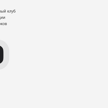
ный клуб
ции
оков