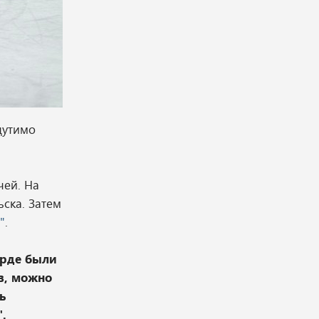
щутимо
чей. На
ьска. Затем
"
.
арде были
в, можно
ь
.