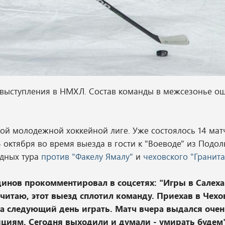
 выступления в НМХЛ. Состав команды в межсезонье о
ой молодежной хоккейной лиге. Уже состоялось 14 мат
октября во время выезда в гости к "Воеводе" из Подол
здных тура
против "Факелу Ямалу"
и
чеховского "Гранита
динов прокомментировал в соцсетях: "Игры в Салех
итаю, этот выезд сплотил команду. Приехав в Чехо
 на следующий день играть. Матч вчера выдался очен
циям. Сегодня выходили и думали - умирать будем"