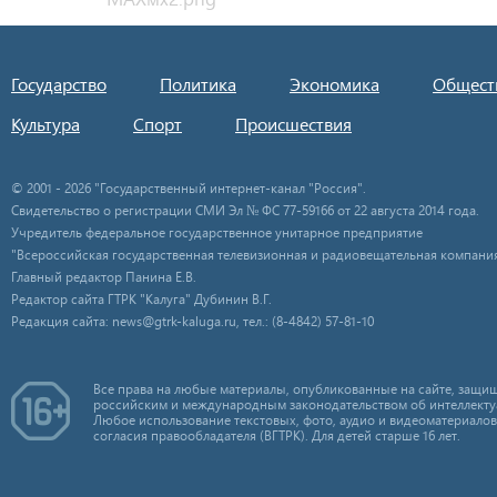
Государство
Политика
Экономика
Общест
Культура
Спорт
Происшествия
© 2001 - 2026 "Государственный интернет-канал "Россия".
Свидетельство о регистрации СМИ Эл № ФС 77-59166 от 22 августа 2014 года.
Учредитель федеральное государственное унитарное предприятие
"Всероссийская государственная телевизионная и радиовещательная компания
Главный редактор Панина Е.В.
Редактор сайта ГТРК "Калуга" Дубинин В.Г.
Редакция сайта: news@gtrk-kaluga.ru, тел.: (8-4842) 57-81-10
Все права на любые материалы, опубликованные на сайте, защищ
российским и международным законодательством об интеллекту
Любое использование текстовых, фото, аудио и видеоматериалов
согласия правообладателя (ВГТРК). Для детей старше 16 лет.