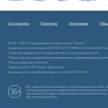
Государство
Политика
Экономика
Общ
© 2001 - 2026 "Государственный интернет-канал "Россия".
Свидетельство о регистрации СМИ Эл № ФС 77-59166 от 22 августа 2014 год
Учредитель федеральное государственное унитарное предприятие
"Всероссийская государственная телевизионная и радиовещательная комп
Главный редактор Панина Е.В.
Редактор сайта ГТРК "Калуга" Дубинин В.Г.
Редакция сайта: news@gtrk-kaluga.ru, тел.: (8-4842) 57-81-10
Все права на любые материалы, опубликованные на сайте, 
и международным законодательством об интеллектуальной 
текстовых, фото, аудио и видеоматериалов возможно только 
Для детей старше 16 лет.