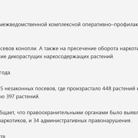
й межведомственной комплексной оперативно–профилак
севов конопли. А также на пресечение оборота наркот
ние дикорастущих наркосодержащих растений.
года.
 незаконных посевов, где произрастало 448 растений 
ю 397 растений.
бщает, что правоохранительными органами было выяв
наркотиков, и 34 административных правонарушения.
тв.