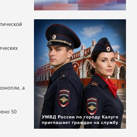
тической
ических
конопли, а
лено 50