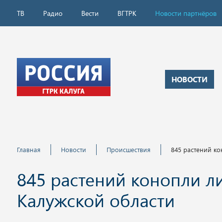
ТВ
Радио
Вести
ВГТРК
Новости партнёров
НОВОСТИ
Главная
Новости
Происшествия
845 растений ко
845 растений конопли л
Калужской области