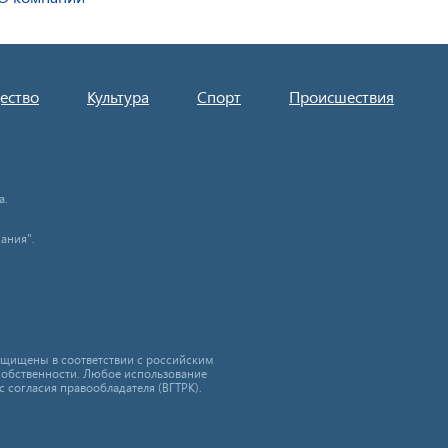
ество
Культура
Спорт
Происшествия
а.
ания".
защищены в соответствии с российским
собственности. Любое использование
с согласия правообладателя (ВГТРК).