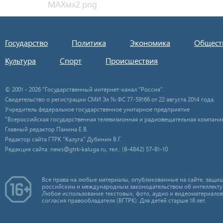
Государство
Политика
Экономика
Общест
Культура
Спорт
Происшествия
© 2001 - 2026 "Государственный интернет-канал "Россия".
Свидетельство о регистрации СМИ Эл № ФС 77-59166 от 22 августа 2014 года.
Учредитель федеральное государственное унитарное предприятие
"Всероссийская государственная телевизионная и радиовещательная компания
Главный редактор Панина Е.В.
Редактор сайта ГТРК "Калуга" Дубинин В.Г.
Редакция сайта: news@gtrk-kaluga.ru, тел.: (8-4842) 57-81-10
Все права на любые материалы, опубликованные на сайте, защищ
российским и международным законодательством об интеллекту
Любое использование текстовых, фото, аудио и видеоматериалов
согласия правообладателя (ВГТРК). Для детей старше 16 лет.