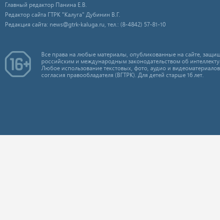
Главный редактор Панина Е.В.
Редактор сайта ГТРК "Калуга" Дубинин В.Г.
Редакция сайта: news@gtrk-kaluga.ru, тел.: (8-4842) 57-81-10
Все права на любые материалы, опубликованные на сайте, защищ
российским и международным законодательством об интеллекту
Любое использование текстовых, фото, аудио и видеоматериалов
согласия правообладателя (ВГТРК). Для детей старше 16 лет.